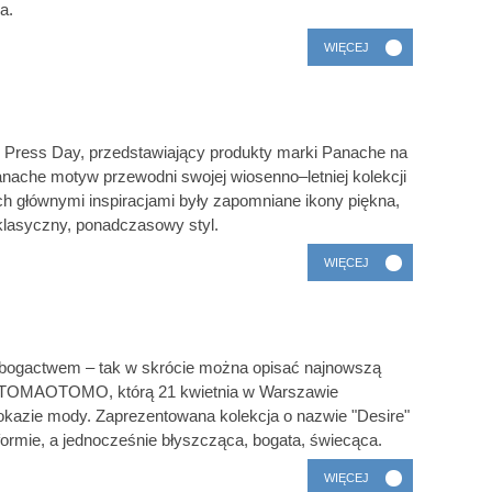
a.
WIĘCEJ
ę Press Day, przedstawiający produkty marki Panache na
anache motyw przewodni swojej wiosenno–letniej kolekcji
 ich głównymi inspiracjami były zapomniane ikony piękna,
 klasyczny, ponadczasowy styl.
WIĘCEJ
z bogactwem – tak w skrócie można opisać najnowszą
ki TOMAOTOMO, którą 21 kwietnia w Warszawie
okazie mody. Zaprezentowana kolekcja o nazwie "Desire"
w formie, a jednocześnie błyszcząca, bogata, świecąca.
WIĘCEJ