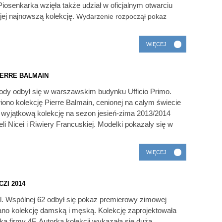
. Piosenkarka wzięła także udział w oficjalnym otwarciu
jej najnowszą kolekcję.
Wydarzenie rozpoczął pokaz
WIĘCEJ
IERRE BALMAIN
ody odbył się w warszawskim budynku Ufficio Primo.
ono kolekcję Pierre Balmain, cenionej na całym świecie
wyjątkową kolekcję na sezon jesień-zima 2013/2014
i Nicei i Riwiery Francuskiej. Modelki pokazały się w
WIĘCEJ
ZI 2014
. Wspólnej 62 odbył się pokaz premierowy zimowej
wano kolekcję damską i męską. Kolekcję zaprojektowała
ką firmy 4F. Autorka kolekcji wykazała się dużą