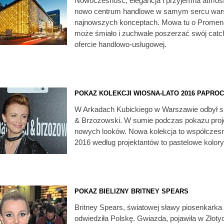
Nowoczesność, elegancja i przyjemna atmosf
nowo centrum handlowe w samym sercu warsza
najnowszych konceptach. Mowa tu o Promenad
może śmiało i zuchwale poszerzać swój catchm
ofercie handlowo-usługowej.
POKAZ KOLEKCJI WIOSNA-LATO 2016 PAPROC
W Arkadach Kubickiego w Warszawie odbył si
& Brzozowski. W sumie podczas pokazu proje
nowych looków. Nowa kolekcja to współczesn
2016 według projektantów to pastelowe kolory,
POKAZ BIELIZNY BRITNEY SPEARS
Britney Spears, światowej sławy piosenkarka 
odwiedziła Polskę. Gwiazda, pojawiła w Złotych