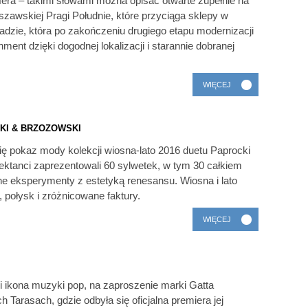
era – takimi słowami można opisać otwarte zupełnie na
wskiej Pragi Południe, które przyciąga sklepy w
zie, która po zakończeniu drugiego etapu modernizacji
ent dzięki dogodnej lokalizacji i starannie dobranej
WIĘCEJ
KI & BRZOZOWSKI
ę pokaz mody kolekcji wiosna-lato 2016 duetu Paprocki
ktanci zaprezentowali 60 sylwetek, w tym 30 całkiem
e eksperymenty z estetyką renesansu. Wiosna i lato
 połysk i zróżnicowane faktury.
WIĘCEJ
i ikona muzyki pop, na zaproszenie marki Gatta
 Tarasach, gdzie odbyła się oficjalna premiera jej