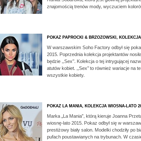
znajomością trenów mody, wyczuciem koloró
POKAZ PAPROCKI & BRZOZOWSKI, KOLEKCJA 
W warszawskim Soho Factory odbył się pokaz
2015. Poprzednia kolekcja projektantów nosił
będzie ,,Sex’’. Kolekcja o tej intrygującej n
atutów kobiet. ,,Sex’’ to również wariacje na 
wszystkie kobiety.
POKAZ LA MANIA, KOLEKCJA WIOSNA-LATO 2
Marka „La Mania”, którą kieruje Joanna Prze
wiosnę-lato 2015. Pokaz odbył się w warszaw
prestiżowy biały salon. Modelki chodziły po bi
pufach poustawianych na trybunach. W czasi