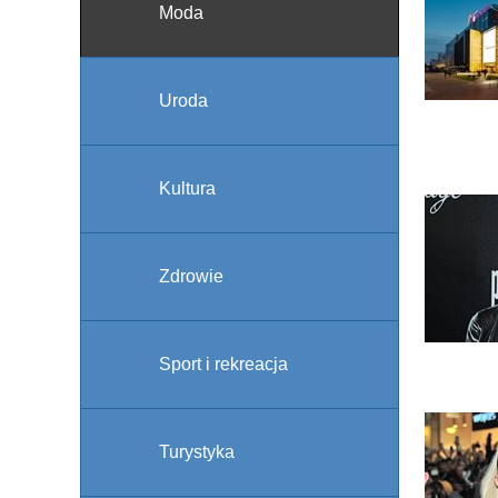
Moda
Uroda
Kultura
Zdrowie
Sport i rekreacja
Turystyka