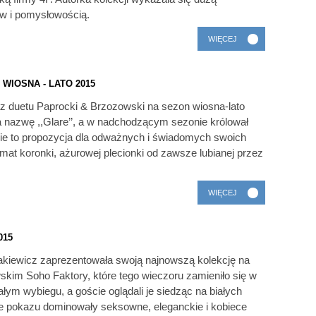
w i pomysłowością.
WIĘCEJ
WIOSNA - LATO 2015
 duetu Paprocki & Brzozowski na sezon wiosna-lato
a nazwę ,,Glare’’, a w nadchodzącym sezonie królował
azwie to propozycja dla odważnych i świadomych swoich
temat koronki, ażurowej plecionki od zawsze lubianej przez
WIĘCEJ
015
takiewicz zaprezentowała swoją najnowszą kolekcję na
skim Soho Faktory, które tego wieczoru zamieniło się w
ałym wybiegu, a goście oglądali je siedząc na białych
e pokazu dominowały seksowne, eleganckie i kobiece