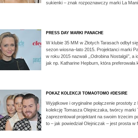
sukienki – znak rozpoznawczy marki La Mani
PRESS DAY MARKI PANACHE
W klubie 35 MM w Złotych Tarasach odbył si
sezon wiosna–lato 2015. Projektanci marki P
w roku 2015 nazwali ,,Odrobina Nostalgii’’, a
jak np. Katharine Hepburn, która preferowała
POKAZ KOLEKCJI TOMAOTOMO #DESIRE
Wyjątkowe i oryginalne połączenie prostoty 
kolekcję Tomasza Olejniczaka, twórcy mar
zaprezentował projektant na swoim trzecim p
to – jak powiedział Olejniczak – jest prosta 