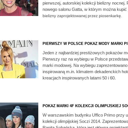
pierwszej, autorskiej kolekcji bielizny nocnej
nowego salonu Gatta, w którym można kupić 
bielizny zaprojektowanej przez piosenkarkę.
PIERWSZY W POLSCE POKAZ MODY MARKI P
Jeden z najbardziej prestiżowych pokazów m
Pierwszy raz na wybiegu w Polsce przedstawi
marki modowej. Na wybiegu zaprezentowano 
inspirowaną m.in. klimatem dekadenckich hotel
kreacjach inspirowanych latami 50 i 60.
POKAZ MARKI 4F KOLEKCJI OLIMPIJSKIEJ SOC
W warszawskim budynku Uffico Primo przy ul
kolekcji olimpijskiej Soczi 2014. Zaprezento
Ranita Sobańska, która jest główną projektant