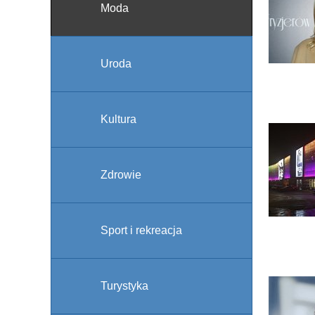
Moda
Uroda
Kultura
Zdrowie
Sport i rekreacja
Turystyka