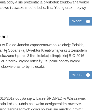
ia odbyła się prezentacja błyskotek zbudowana wokół
zasowe i zawsze modne boho, linia Young oraz motywy
WIĘCEJ
 2016
k w Rio de Janeiro zaprezentowano kolekcję Polskiej
Ranitę Sobańską, Dyrektor Kreatywną wraz z zespołem
azano łącznie 3 linie kolekcji olimpijskiej RIO 2016 –
sual. Szeroki wybór odzieży uzupełnił bogaty wybór
obuwie oraz torby i plecaki.
WIĘCEJ
a 2016/2017 odbyła się w barze ŚRD/PŁD w Warszawie.
ała koło południa na swoim designerskim rowerze.
Wśród zaproszonych gości pojawili się między innymi: