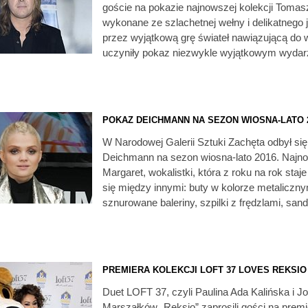
goście na pokazie najnowszej kolekcji Tomas
wykonane ze szlachetnej wełny i delikatneg
przez wyjątkową grę świateł nawiązującą d
uczyniły pokaz niezwykle wyjątkowym wydar
POKAZ DEICHMANN NA SEZON WIOSNA-LATO 
W Narodowej Galerii Sztuki Zachęta odbył się
Deichmann na sezon wiosna-lato 2016. Najn
Margaret, wokalistki, która z roku na rok staj
się między innymi: buty w kolorze metaliczn
sznurowane baleriny, szpilki z frędzlami, sanda
PREMIERA KOLEKCJI LOFT 37 LOVES REKSIO
Duet LOFT 37, czyli Paulina Ada Kalińska i J
Marszałków „Reksio” zaprosili gości na pre