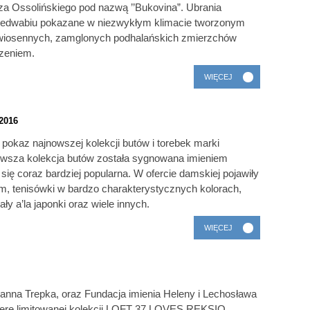
za Ossolińskiego pod nazwą ’’Bukovina”. Ubrania
o jedwabiu pokazane w niezwykłym klimacie tworzonym
o wiosennych, zamglonych podhalańskich zmierzchów
zeniem.
WIĘCEJ
2016
 pokaz najnowszej kolekcji butów i torebek marki
owsza kolekcja butów została sygnowana imieniem
e się coraz bardziej popularna. W ofercie damskiej pojawiły
ym, tenisówki w bardzo charakterystycznych kolorach,
ły a’la japonki oraz wiele innych.
WIĘCEJ
oanna Trepka, oraz Fundacja imienia Heleny i Lechosława
mierę limitowanej kolekcji LOFT 37 LOVES REKSIO.