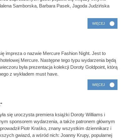
alena Samborska, Barbara Pasek, Jagoda Judzińska
WIĘCEJ
ę impreza o nazwie Mercure Fashion Night. Jest to
 hotelowej Mercure. Następne tego typu wydarzenia będą
eczoru była prezentacja kolekcji Doroty Goldpoint, którą
nego z wykładem must have.
WIĘCEJ
L"
ła się uroczysta premiera książki Doroty Williams i
wnym sponsorem wydarzenia, a także patronem głównym
oprowadził Piotr Kraśko, znany wszystkim dziennikarz i
iększych gwiazd, a wśród nich: Joanny Krupy, popularnej