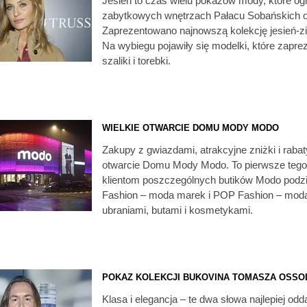
Jesień to czas wielu pokazów mody, które 
zabytkowych wnętrzach Pałacu Sobańskich od
Zaprezentowano najnowszą kolekcję jesień-z
Na wybiegu pojawiły się modelki, które zaprez
szaliki i torebki.
WIELKIE OTWARCIE DOMU MODY MODO
Zakupy z gwiazdami, atrakcyjne zniżki i raba
otwarcie Domu Mody Modo. To pierwsze tego t
klientom poszczególnych butików Modo podziel
Fashion – moda marek i POP Fashion – moda
ubraniami, butami i kosmetykami.
POKAZ KOLEKCJI BUKOVINA TOMASZA OSSO
Klasa i elegancja – te dwa słowa najlepiej od