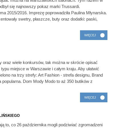
oglądać można na warszawskich salonach. Tym razem w
był się najnowszy pokaz marki Trussardi.
ima 2015/2016. Imprezę poprowadziła Paulina Młynarska.
entowały swetry, płaszcze, buty oraz dodatki: paski,
WIĘCEJ
ty oraz wiele konkursów, tak można w skrócie opisać
ypu miejsce w Warszawie i całym kraju. Aby ułatwić
ono na trzy strefy: Art Fashion - strefa designu, Brand
 popularna. Dom Mody Modo to aż 350 butików z
WIĘCEJ
LIŃSKIEGO
dają to, co 26 października mogli podziwiać zgromadzeni