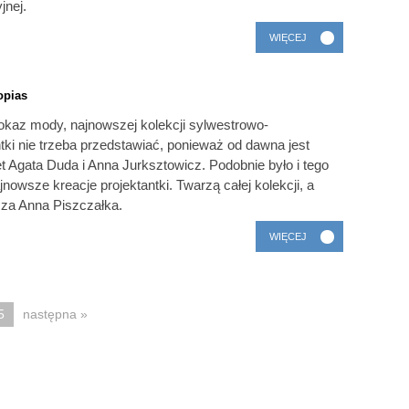
jnej.
WIĘCEJ
opias
pokaz mody, najnowszej kolekcji sylwestrowo-
ki nie trzeba przedstawiać, ponieważ od dawna jest
et Agata Duda i Anna Jurksztowicz. Podobnie było i tego
nowsze kreacje projektantki. Twarzą całej kolekcji, a
cza Anna Piszczałka.
WIĘCEJ
5
następna »