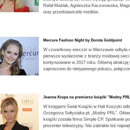
Rafał Maślak, Agnieszka Kaczorowska, Magd
oraz przedstawiciele mediów.
Mercure Fashion Night by Dorota Goldpoint
W czwartkowy wieczór w Warszawie odbyła si
pierwsze wydarzenie z branży modowej sieci
kontynuowane w 2017 roku. Główną atrakcją wi
zaproszono do nietypowego pokazu, połączo
Joanna Krupa na premierze książki "Modny PR
W księgarni Świat Książki w Hali Koszyki odby
Grzegorza Sołtysiaka pt: „Modny PRL". Głó
książki została firma Simple CP. Spotkanie p
prezenter telewizyjny. Nie zabrakło też najw