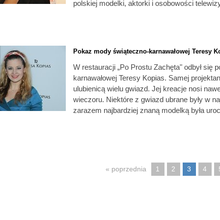
polskiej modelki, aktorki i osobowości telewizy
Pokaz mody świąteczno-karnawałowej Teresy K
W restauracji „Po Prostu Zachęta" odbył się 
karnawałowej Teresy Kopias. Samej projektant
ulubienicą wielu gwiazd. Jej kreacje nosi naw
wieczoru. Niektóre z gwiazd ubrane były w naj
zarazem najbardziej znaną modelką była uro
« poprzednia
1
2
3
4