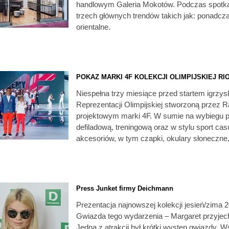
handlowym Galeria Mokotów. Podczas spotkan
trzech głównych trendów takich jak: ponadc
orientalne.
POKAZ MARKI 4F KOLEKCJI OLIMPIJSKIEJ RIO
Niespełna trzy miesiące przed startem igrzys
Reprezentacji Olimpijskiej stworzoną przez 
projektowym marki 4F. W sumie na wybiegu pok
defiladową, treningową oraz w stylu sport ca
akcesoriów, w tym czapki, okulary słoneczne, 
Press Junket firmy Deichmann
Prezentacja najnowszej kolekcji jesień/zim
Gwiazda tego wydarzenia – Margaret przyjech
Jedną z atrakcji był krótki występ gwiazdy. 