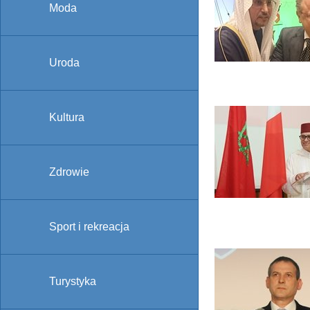
Moda
Uroda
Kultura
Zdrowie
Sport i rekreacja
Turystyka