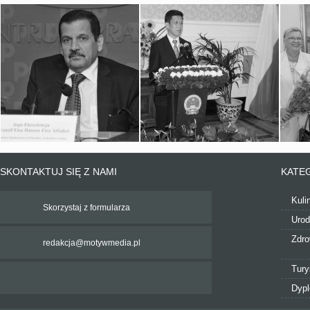
SKONTAKTUJ SIĘ Z NAMI
KATE
Kuli
Skorzystaj z formularza
Uro
Zdro
redakcja@motywmedia.pl
Tury
Dyp