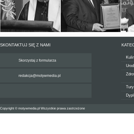
SKONTAKTUJ SIĘ Z NAMI
KATE
Kuli
Skorzystaj z formularza
Uro
Zdro
redakcja@motywmedia.pl
Tury
Dyp
Copyright © motywmedia.pl Wszystkie prawa zastrzeżone