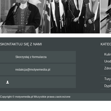
SKONTAKTUJ SIĘ Z NAMI
KATE
Kuli
Skorzystaj z formularza
Uro
Zdro
redakcja@motywmedia.pl
Tury
Dyp
Copyright © motywmedia.pl Wszystkie prawa zastrzeżone