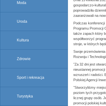
Moda
gospodarczo-kultural
poprowadziła dzienni
zaaranżowali na now
Uroda
Podczas konferencji 
Programu Promocji G
także zapach który 
współtworzyć program
Kultura
stroje, w których będ
Swoje przemówienia w
Rozwoju i Technolog
Zdrowie
"Za 32 dni jest otwa
nieustannej promocji
wzruszeń i radości. 
Sport i rekreacja
Polskiej Agencji Inwes
"Stworzyliśmy miejsc
poziom tych przygot
Turystyka
licznej grupy osób. 
promocji polskiej ku