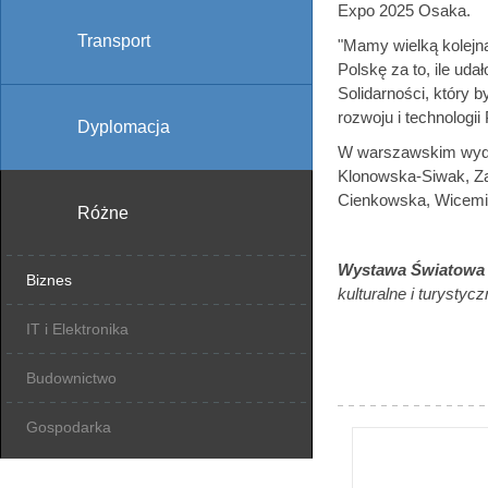
Expo 2025 Osaka.
Transport
"Mamy wielką kolejną
Polskę za to, ile uda
Solidarności, który 
rozwoju i technologii 
Dyplomacja
W warszawskim wydar
Klonowska-Siwak, Za
Cienkowska, Wicemini
Różne
Wystawa Światowa
Biznes
kulturalne i turystycz
IT i Elektronika
Budownictwo
Gospodarka