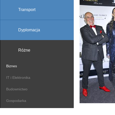
Transport
Dyplomacja
Różne
Biznes
IT i Elektronika
Budownictwo
Gospodarka