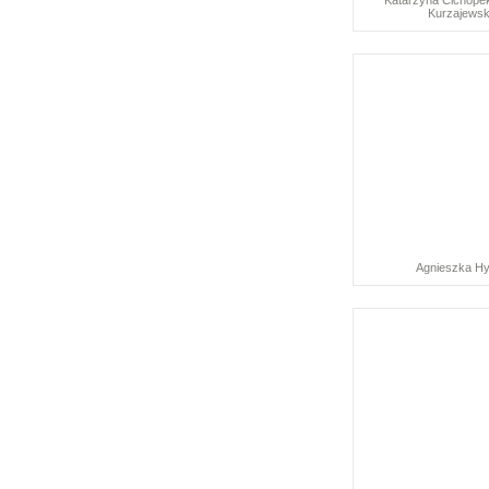
Katarzyna Cichopek
Kurzajewsk
Agnieszka H