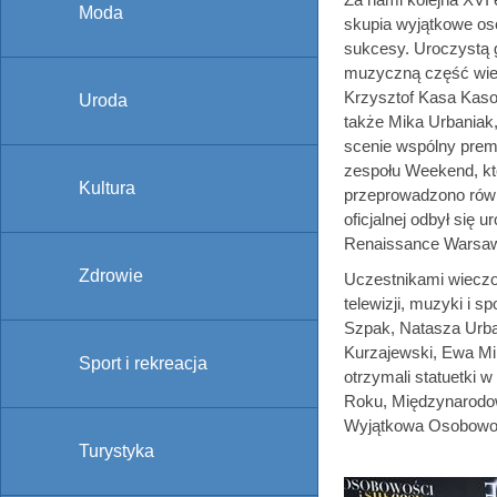
Moda
skupia wyjątkowe oso
sukcesy. Uroczystą g
muzyczną część wiec
Krzysztof Kasa Kasow
Uroda
także Mika Urbaniak
scenie wspólny prem
zespołu Weekend, któ
Kultura
przeprowadzono równi
oficjalnej odbył się 
Renaissance Warsaw 
Zdrowie
Uczestnikami wieczor
telewizji, muzyki i 
Szpak, Natasza Urba
Kurzajewski, Ewa Min
Sport i rekreacja
otrzymali statuetki 
Roku, Międzynarodo
Wyjątkowa Osobowość
Turystyka