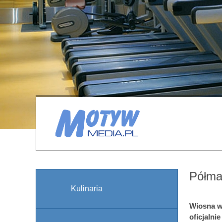
Półma
Kulinaria
Wiosna w
oficjalni