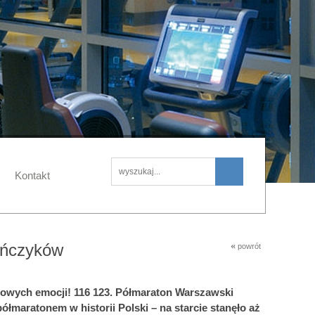
Kontakt
ańczyków
«
powrót
gowych emocji! 116 123. Półmaraton Warszawski
 półmaratonem w historii Polski – na starcie stanęło aż