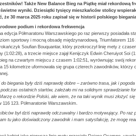
czestników! Także New Balance Bieg na Piątkę miał rekordową f
 świetne wyniki. Dziesiątki tysięcy mieszkańców stolicy wspier
ć, że 30 marca 2025 roku zapisał się w historii polskiego biegani
rodowe podium i rekordowa frekwencja
a edycja Półmaratonu Warszawskiego po raz pierwszy posiadała status
oziom sportowy i mocną obsadę międzynarodową. Triumfatorem 11
rokańczyk Soufian Bouquantar, który przekroczył linię mety z czase
 (1:02:28), a trzecie miejsce zajął Kenijczyk Edwin Cheruiyot Soi (
bieg na czwartym miejscu z czasem 1:02:51, wyrównując swój rekor
a 15 kilometrze uformowała się grupa czterech zawodników, którzy odd
anej.
 do biegania były dziś naprawdę dobre – zarówno trasa, jak i pogod
iż podczas ostatnich startów, zależało mi na solidnym sprawdzianie f
 Marzę o rekordzie Polski, ale wiem, że na taki wynik musi złożyć si
 116 123. Półmaratonie Warszawskim.
kibiców był dziś naprawdę odczuwalny i bardzo motywujący. Po raz p
am tu jako doświadczony zawodnik i mam satysfakcję, że mogę rea
acji kobiet jako pierwsza linię mety przecięła Daiana Ocampo, uzysk