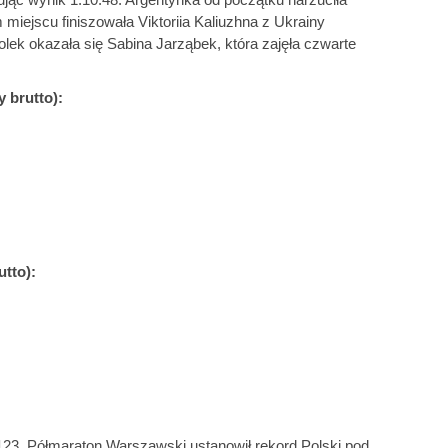
miejscu finiszowała Viktoriia Kaliuzhna z Ukrainy
Polek okazała się Sabina Jarząbek, która zajęła czwarte
 brutto):
utto):
 123. Półmaraton Warszawski ustanowił rekord Polski pod