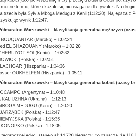
 mocne tempo, które okazało się nieosiągalne dla rywalek. Na drugim 
 a trzecia była Sylvia Mboga Medugu z Kenii (1:12:20). Najlepszą z 
uzyskując wynik 1:12:47.
Półmaraton Warszawski – klasyfikacja generalna mężczyzn (czasy
an BOUQUANTAR (Maroko) – 1:02:24
ed EL GHAZOUANY (Maroko) – 1:02:28
 CHERUIYOT SOI (Kenia) – 1:02:32
OWICKI (Polska) - 1:02:51
 LACHGAR (Hiszpania) - 1:04:36
asser OUKHELFEN (Hiszpania) - 1:05:11
Półmaraton Warszawski – klasyfikacja generalna kobiet (czasy br
a OCAMPO (Argentyna) – 1:10:48
iia KALIUZHNA (Ukraina) – 1:12:13
a MBOGA MEDUGU (Kenia) – 1:20:20
 JARZĄBEK (Polska) - 1:12:47
NIEMYJSKA (Polska) - 1:15:36
a KONOPKO (Polska) - 1:18:05
e tegorocznej edycji stanęło aż 14 720 biegaczy, co oznacza, że 116