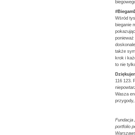
biegowego
#BiegamDo
Wśród tys
bieganie 
pokazując,
ponieważ 
doskonale
także sym
krok i ka
to nie tyl
Dziękujem
116 123. 
niepowtar
Wasza ene
przygody,
Fundacja 
portfolio
Warszawsk