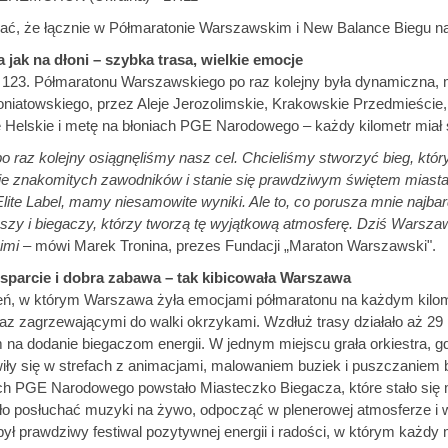
ać, że łącznie w Półmaratonie Warszawskim i New Balance Biegu na
jak na dłoni – szybka trasa, wielkie emocje
 123. Półmaratonu Warszawskiego po raz kolejny była dynamiczna, ma
niatowskiego, przez Aleje Jerozolimskie, Krakowskie Przedmieście, 
Helskie i metę na błoniach PGE Narodowego – każdy kilometr miał sw
po raz kolejny osiągnęliśmy nasz cel. Chcieliśmy stworzyć bieg, któr
ie znakomitych zawodników i stanie się prawdziwym świętem miasta.
Elite Label, mamy niesamowite wyniki. Ale to, co porusza mnie najbard
uszy i biegaczy, którzy tworzą tę wyjątkową atmosferę. Dziś Warszaw
imi
– mówi Marek Tronina, prezes Fundacji „Maraton Warszawski".
sparcie i dobra zabawa – tak kibicowała Warszawa
ień, w którym Warszawa żyła emocjami półmaratonu na każdym kilomet
az zagrzewającymi do walki okrzykami. Wzdłuż trasy działało aż 29
na dodanie biegaczom energii. W jednym miejscu grała orkiestra, gdzi
wiły się w strefach z animacjami, malowaniem buziek i puszczaniem 
ch PGE Narodowego powstało Miasteczko Biegacza, które stało się mi
o posłuchać muzyki na żywo, odpocząć w plenerowej atmosferze i w
był prawdziwy festiwal pozytywnej energii i radości, w którym każdy m