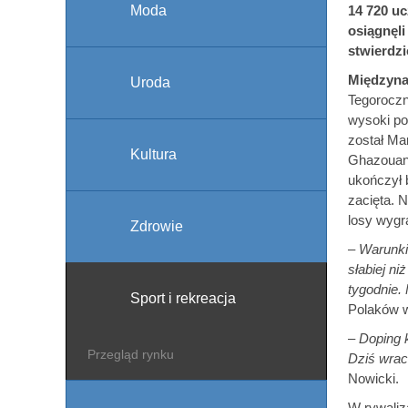
Moda
14 720 u
osiągnęli
stwierdzi
Międzyna
Uroda
Tegoroczn
wysoki p
został Ma
Kultura
Ghazouany
ukończył 
zacięta. N
losy wygr
Zdrowie
–
Warunki
słabiej n
tygodnie.
Sport i rekreacja
Polaków w
–
Doping 
Przegląd rynku
Dziś wrac
Nowicki.
W rywaliz