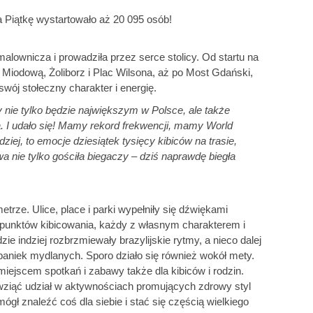
 Piątkę wystartowało aż 20 095 osób!
lownicza i prowadziła przez serce stolicy. Od startu na
Miodową, Żoliborz i Plac Wilsona, aż po Most Gdański,
ój stołeczny charakter i energię.
y nie tylko będzie największym w Polsce, ale także
 I udało się! Mamy rekord frekwencji, mamy World
ziej, to emocje dziesiątek tysięcy kibiców na trasie,
a nie tylko gościła biegaczy – dziś naprawdę biegła
rze. Ulice, place i parki wypełniły się dźwiękami
 punktów kibicowania, każdy z własnym charakterem i
e indziej rozbrzmiewały brazylijskie rytmy, a nieco dalej
baniek mydlanych. Sporo działo się również wokół mety.
ejscem spotkań i zabawy także dla kibiców i rodzin.
ziąć udział w aktywnościach promujących zdrowy styl
ógł znaleźć coś dla siebie i stać się częścią wielkiego