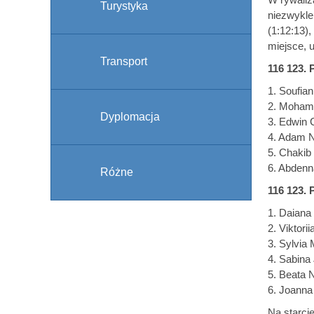
Turystyka
niezwykle
(1:12:13),
miejsce, 
Transport
116 123. 
1. Soufi
2. Moham
Dyplomacja
3. Edwin
4. Adam N
5. Chakib
6. Abdenn
Różne
116 123. 
1. Daian
2. Viktor
3. Sylvi
4. Sabina
5. Beata 
6. Joann
Na starci