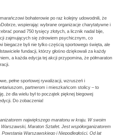
marańczowi bohaterowie po raz kolejny udowodnili, że
mDobrze, wspierając wybrane organizacje charytatywne i
brać ponad 750 tysięcy złotych, a licznik nadal bije,
ndacji zajmujących się zdrowiem psychicznym, co
biegacze byli nie tylko częścią sportowego święta, ale
stawiciele fundacji, którzy głośno dziękowali za każdy
em, a każda edycja tej akcji przypomina, że półmaraton
acji.
we, pełne sportowej rywalizacji, wzruszeń i
ntariuszom, partnerom i mieszkańcom stolicy – to
 że dla wielu był to początek pięknej biegowej
edycji. Do zobaczenia!
ganizatorem największego maratonu w kraju. W swoim
n Warszawski, Maraton Sztafet. Jest współorganizatorem
, Powstania Warszawskiego i Niepodległości. Od lat