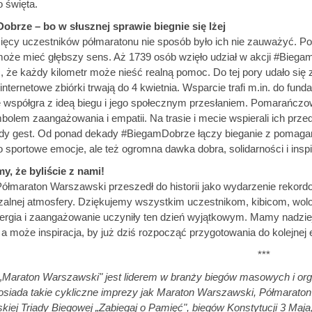
 święta.
brze – bo w słusznej sprawie biegnie się lżej
ięcy uczestników półmaratonu nie sposób było ich nie zauważyć. Po
może mieć głębszy sens. Aż 1739 osób wzięło udział w akcji #Biega
 że każdy kilometr może nieść realną pomoc. Do tej pory udało się ze
internetowe zbiórki trwają do 4 kwietnia. Wsparcie trafi m.in. do fu
 współgra z ideą biegu i jego społecznym przesłaniem. Pomarańczowi 
bolem zaangażowania i empatii. Na trasie i mecie wspierali ich przed
żdy gest. Od ponad dekady #BiegamDobrze łączy bieganie z pomagani
ko sportowe emocje, ale też ogromna dawka dobra, solidarności i inspir
y, że byliście z nami!
Półmaraton Warszawski przeszedł do historii jako wydarzenie rekordo
zalnej atmosfery. Dziękujemy wszystkim uczestnikom, kibicom, wolo
rgia i zaangażowanie uczyniły ten dzień wyjątkowym. Mamy nadzieję,
 a może inspiracja, by już dziś rozpocząć przygotowania do kolejnej 
***
„Maraton Warszawski" jest liderem w branży biegów masowych i or
 posiada takie cykliczne imprezy jak Maraton Warszawski, Półmarato
iej Triady Biegowej „Zabiegaj o Pamięć", biegów Konstytucji 3 Maja