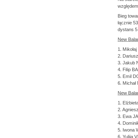
względem 
Bieg towa
łącznie 53
dystans 5
New Balan
1. Mikoła
2. Dariu
3. Jakub 
4. Filip B
5. Emil 
6. Michał
New Balanc
1. Elżbie
2. Agnie
3. Ewa JA
4. Domin
5. Iwona 
6. Yuliia