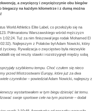
rekwencję, a zwycięzcy i zwyciężczynie obu biegów
ało biegaczy na każdym kilometrze i z dumą można
a!
 World Athletics Elite Label, co przełożyło się na
6 123. Półmaratonu Warszawskiego wśród mężczyzn
m 1:02:24. Tuż za nim finiszował jego rodak Mohamed El
1:02:32). Najlepszym z Polaków był Adam Nowicki, który
d życiowy. Rywalizacja o zwycięstwo była niezwykle
alili się od reszty stawki i rozstrzygnęli między sobą
a sprzyjały szybkiemu tempu. Choć czułem się nieco
ormy przed Mistrzostwami Europy, które już za dwa
ę wiele czynników
– powiedział Adam Nowicki, najlepszy z
ierwszy wystartowałem w tym biegu dziesięć lat temu.
lizować swoje sportowe cele na tym poziomie
– dodał
ując wynik 1:10:48. Argentynka od początku narzuciła