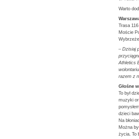
Warto dod
Warszawa 
Trasa 116
Moście Po
Wybrzeże 
–
Dzisiaj 
przyciągn
Athletics 
wolontari
razem z n
Głośne w
To był dz
muzyki or
pomysłem 
dzieci ba
Na błonia
Można był
życia. To 