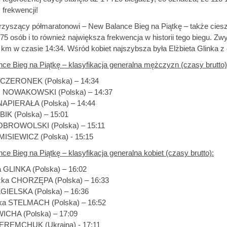
frekwencji!
rzyszący półmaratonowi – New Balance Bieg na Piątkę – także cie
75 osób i to również największa frekwencja w historii tego biegu. Zw
 km w czasie 14:34. Wśród kobiet najszybsza była Elżbieta Glinka 
ce Bieg na Piątkę – klasyfikacja generalna mężczyzn (czasy brutto)
j CZERONEK (Polska) – 14:34
sz NOWAKOWSKI (Polska) – 14:37
NAPIERAŁA (Polska) – 14:44
ABIK (Polska) – 15:01
DOBROWOLSKI (Polska) – 15:11
 MISIEWICZ (Polska) - 15:15
e Bieg na Piątkę – klasyfikacja generalna kobiet (czasy brutto):
ta GLINKA (Polska) – 16:02
szka CHORZĘPA (Polska) – 16:33
GIELSKA (Polska) – 16:36
ika STELMACH (Polska) – 16:52
WICHA (Polska) – 17:09
 VEREMCHUK (Ukraina) - 17:11