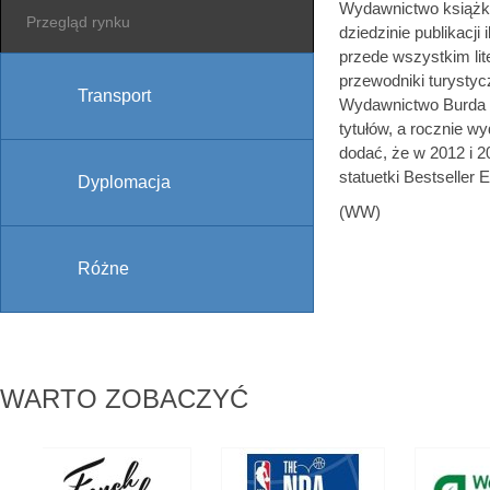
Wydawnictwo książko
Przegląd rynku
dziedzinie publikacji
przede wszystkim lite
przewodniki turystycz
Transport
Wydawnictwo Burda M
tytułów, a rocznie w
dodać, że w 2012 i 
statuetki Bestseller 
Dyplomacja
(WW)
Różne
WARTO ZOBACZYĆ