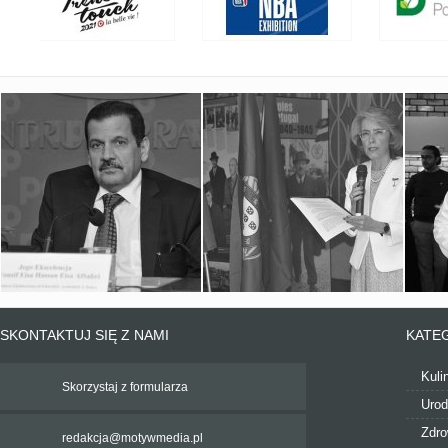
SKONTAKTUJ SIĘ Z NAMI
KATE
Kuli
Skorzystaj z formularza
Uro
Zdro
redakcja@motywmedia.pl