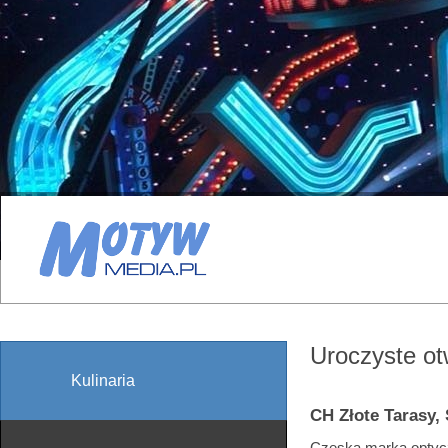
Uroczyste ot
Kulinaria
CH Złote Tarasy,
Czeska marka optycz