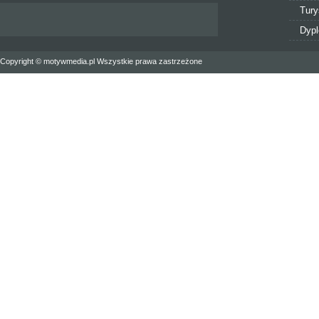
Tury
Dyp
Copyright © motywmedia.pl Wszystkie prawa zastrzeżone