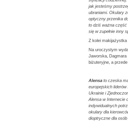
jak jesteśmy postrz
ubraniami. Okulary 
optyczny przenika do
to dziś ważna część 
się w zupełnie inny 
Z kolei makijażystka
Na uroczystym wydar
Jaworska, Dagmara Ko
biżuteryjne, a prze
Alensa
to czeska mar
europejskich liderów 
Ukrainie i Zjednoczo
Alensa w Internecie 
indywidualnych potrze
okulary dla kierowcó
dioptryczne dla osó