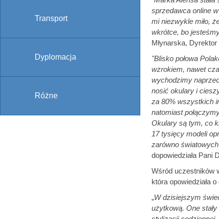
sprzedawca online w 
Transport
mi niezwykle miło, ż
wkrótce, bo jesteśmy
Młynarska, Dyrektor
Dyplomacja
"Blisko połowa Polak
wzrokiem, nawet cza
wychodzimy naprzeci
nosić okulary i cies
Różne
za 80% wszystkich inf
natomiast połączymy 
Okulary są tym, co 
17 tysięcy modeli op
zarówno światowych 
dopowiedziała Pani D
Wśród uczestników wy
która opowiedziała o 
„
W dzisiejszym świeci
użytkową. One stały
stylizacji codziennej.