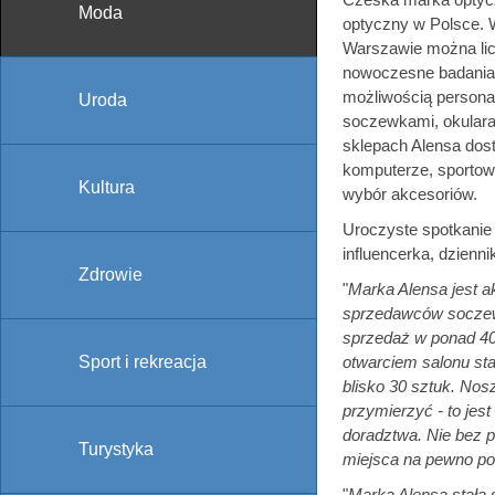
Moda
optyczny w Polsce. 
Warszawie można lic
nowoczesne badania
możliwością personal
Uroda
soczewkami, okulara
sklepach Alensa dos
komputerze, sportowe
Kultura
wybór akcesoriów.
Uroczyste spotkanie
influencerka, dzienni
Zdrowie
"
Marka Alensa jest a
sprzedawców soczewe
sprzedaż w ponad 40 
Sport i rekreacja
otwarciem salonu st
blisko 30 sztuk. Nos
przymierzyć - to jes
doradztwa. Nie bez p
Turystyka
miejsca na pewno po
"
Marka Alensa stała 