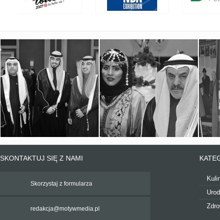
SKONTAKTUJ SIĘ Z NAMI
KATE
Kuli
Skorzystaj z formularza
Uro
Zdro
redakcja@motywmedia.pl