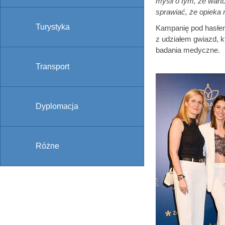
myśli o tym, że wart
sprawiać, że opieka 
Turystyka
Kampanię pod hasłem 
z udziałem gwiazd, kt
badania medyczne.
Transport
Dyplomacja
Różne