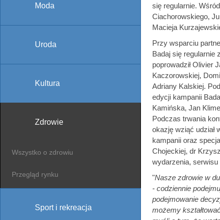
Moda
się regularnie. Wśró
Ciachorowskiego, Jul
Macieja Kurzajewskie
Przy wsparciu partne
Uroda
Badaj się regularnie 
poprowadził Olivier 
Kaczorowskiej, Domi
Kultura
Adriany Kalskiej. Pod
edycji kampanii Bada
Kamińska, Jan Klime
Podczas trwania konfe
Zdrowie
okazję wziąć udział
kampanii oraz specja
Chojeckiej, dr Krzys
Wszystko o zdrowiu
wydarzenia, serwisu
Przegląd rynku
"
Nasze zdrowie w duż
- codziennie podejm
podejmowanie decyzj
Sport i rekreacja
możemy kształtować t