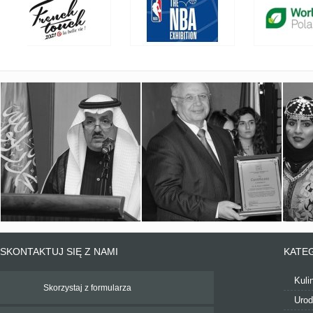
SKONTAKTUJ SIĘ Z NAMI
KATE
Kuli
Skorzystaj z formularza
Uro